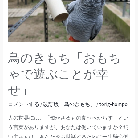
き
も
ち
「お
も
ち
鳥のきもち「おもち
ゃ
で
ゃで遊ぶことが幸
遊
せ」
ぶ
こ
コメントする
/
改訂版「鳥のきもち」
/
torig-hompo
と
が
人の世界には、「働かざるもの食うべからず」とい
幸
う言葉がありますが、あなたは働いていますか？飼
せ」
い主さんは、あなたをお世話するために一生懸命働