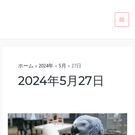
内
カ
MAI
容
テ
MEN
を
ゴ
ス
リ
キ
ー
ッ
プ
ホーム
2024年
5月
27日
2024年5月27日
鳥
の