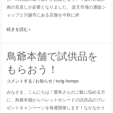
画の見直しが必要となりました。 楽天市場の通販シ
な
ョップと川越市にある店舗を今秋に終
お
知
続きを読む »
ら
せ
鳥爺本舗で試供品を
鳥
爺
もらおう！
本
舗
コメントする
/
お知らせ
/
torig-hompo
で
みなさま、こんにちは！愛鳥さんのご飯に悩める方
試
に、鳥爺本舗からペレットやシードの試供品のプレ
供
ゼントキャンペーンを毎週開催します！なかなかイ
品