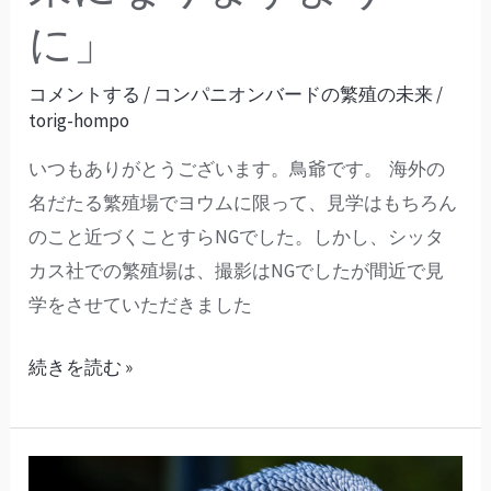
の
に」
未
来
コメントする
/
コンパニオンバードの繁殖の未来
/
torig-hompo
「素
晴
いつもありがとうございます。鳥爺です。 海外の
ら
名だたる繁殖場でヨウムに限って、見学はもちろん
し
のこと近づくことすらNGでした。しかし、シッタ
い
カス社での繁殖場は、撮影はNGでしたが間近で見
未
学をさせていただきました
来
に
続きを読む »
な
り
ま
（42）