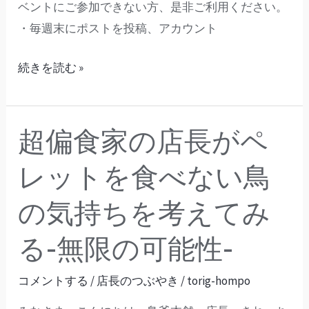
ベントにご参加できない方、是非ご利用ください。
を
・毎週末にポストを投稿、アカウント
も
ら
続きを読む »
お
う！
超偏食家の店長がペ
超
偏
レットを食べない鳥
食
家
の気持ちを考えてみ
の
る-無限の可能性-
店
長
コメントする
/
店長のつぶやき
/
torig-hompo
が
ペ