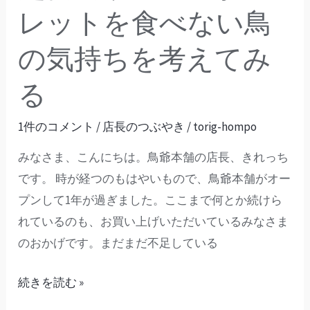
偏
持
レットを食べない鳥
食
ち
家
を
の気持ちを考えてみ
の
考
る
店
え
長
て
1件のコメント
/
店長のつぶやき
/
torig-hompo
が
み
ペ
る-
みなさま、こんにちは。鳥爺本舗の店長、きれっち
レ
食
です。 時が経つのもはやいもので、鳥爺本舗がオー
ッ
べ
プンして1年が過ぎました。ここまで何とか続けら
ト
方
れているのも、お買い上げいただいているみなさま
を
の
のおかげです。まだまだ不足している
食
こ
べ
だ
続きを読む »
な
わ