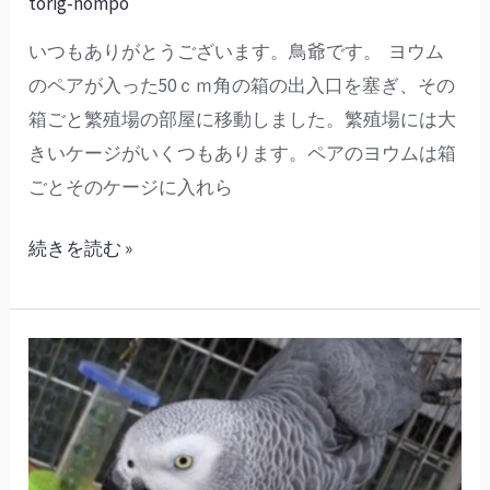
torig-hompo
「考
いつもありがとうございます。鳥爺です。 ヨウム
え
のペアが入った50ｃｍ角の箱の出入口を塞ぎ、その
方
箱ごと繁殖場の部屋に移動しました。繁殖場には大
を
きいケージがいくつもあります。ペアのヨウムは箱
改
ごとそのケージに入れら
め
た
続きを読む »
瞬
間」
（41）
コ
ン
パ
ニ