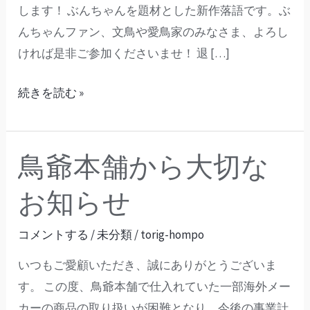
します！ ぶんちゃんを題材とした新作落語です。ぶ
語
んちゃんファン、文鳥や愛鳥家のみなさま、よろし
会
ければ是非ご参加くださいませ！ 退 […]
開
催
続きを読む »
の
お
知
鳥爺本舗から大切な
鳥
ら
爺
せ！
お知らせ
本
舗
コメントする
/
未分類
/
torig-hompo
か
いつもご愛顧いただき、誠にありがとうございま
ら
す。 この度、鳥爺本舗で仕入れていた一部海外メー
大
カーの商品の取り扱いが困難となり、今後の事業計
切