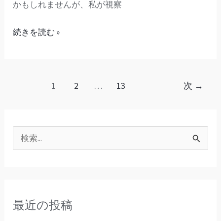
かもしれませんが、私が視察
を
選
続きを読む »
ぶ？」
1
2
…
13
次
→
検
索
対
象
最近の投稿
: