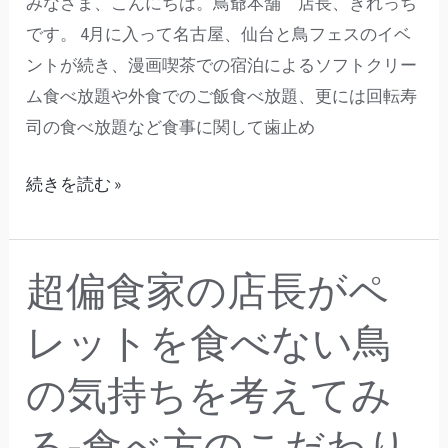
みなさま、こんにちは。鳥爺本舗 店長、きれっち
レ
です。 4月に入って名古屋、仙台と鳥フェスのイベ
ッ
ントが続き、漫画喫茶での宿泊によるソフトクリー
ト
ム食べ放題や外食でのご飯食べ放題、更には回転寿
を
司の食べ放題など食事に関して歯止め
食
べ
続きを読む »
な
い
鳥
超偏食家の店長がペ
超
の
偏
レットを食べない鳥
気
食
持
家
の気持ちを考えてみ
ち
の
を
る-食べ方のこだわり
店