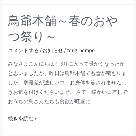
い
り
鳥
も
鳥爺本舗～春のおや
鳥
の
人
爺
つ祭り～
気
鳥
本
持
そ
舗
コメントする
/
お知らせ
/
torig-hompo
ち
れ
～
を
ぞ
みなさまこんにちは！ 3月に入って暖かくなったか
春
考
れ-
と思いましたが、昨日は鳥爺本舗でも雪が積もりま
の
え
した。寒暖差が激しい中、お身体を崩されませんよ
お
て
うお気を付けくださいませ。 さて、暖かい日差しで
や
み
おうちの鳥さんたちも食欲が旺盛に
つ
る
祭
続きを読む »
り
～