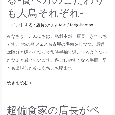
考
長
も人鳥それぞれ-
え
が
て
ペ
コメントする
/
店長のつぶやき
/
torig-hompo
み
レ
る-
ッ
みなさま、こんにちは。鳥爺本舗 店長、きれっち
無
ト
です。 4/5の鳥フェス名古屋の準備をしつつ、最近
限
を
は随分と暖かくなって常時半袖で過ごせるようなっ
の
食
たなぁと感じています。過ごしやすくなる半面、早
可
べ
くも出現した蚊にあちこち咬まれ、
能
な
性-
続きを読む »
い
鳥
の
超偏食家の店長がペ
超
気