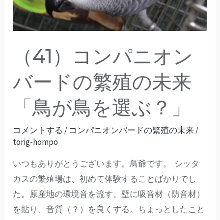
オ
ン
バ
（41）コンパニオン
ー
バードの繁殖の未来
ド
の
「鳥が鳥を選ぶ？」
繁
殖
コメントする
/
コンパニオンバードの繁殖の未来
/
の
torig-hompo
未
いつもありがとうございます。鳥爺です。 シッタ
来
カスの繁殖場は、初めて体験することばかりでし
「鳥
た。原産地の環境音を流す。壁に吸音材（防音材）
が
を貼り、音質（？）を良くする。ちょっとしたこと
鳥