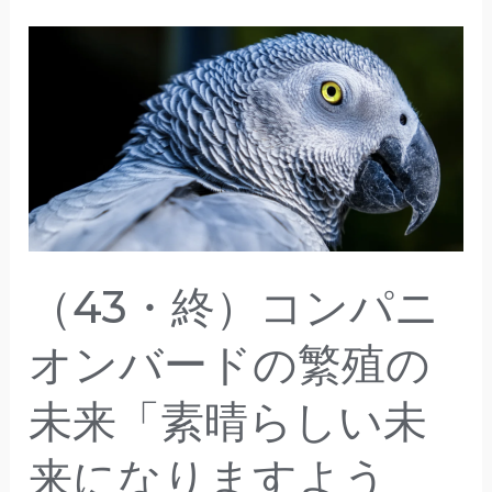
（43・
終）
コ
ン
パ
ニ
オ
ン
（43・終）コンパニ
バ
ー
オンバードの繁殖の
ド
未来「素晴らしい未
の
繁
来になりますよう
殖