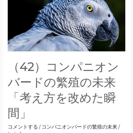
す
コ
よ
ン
う
パ
に」
ニ
オ
ン
バ
（42）コンパニオン
ー
ド
バードの繁殖の未来
の
「考え方を改めた瞬
繁
殖
間」
の
未
コメントする
/
コンパニオンバードの繁殖の未来
/
来