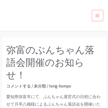
内
投
カ
MAI
容
稿
テ
MEN
を
の
ゴ
ス
ペ
リ
キ
ー
ー
ッ
ジ
弥富のぶんちゃん落
弥
プ
送
富
り
語会開催のお知ら
の
ぶ
せ！
ん
ち
コメントする
/
未分類
/
torig-hompo
ゃ
愛知県弥富市にて、ぶんちゃん退官式の日程に合わ
ん
せて月亭八織様によるぶんちゃん落語会を開催いた
落