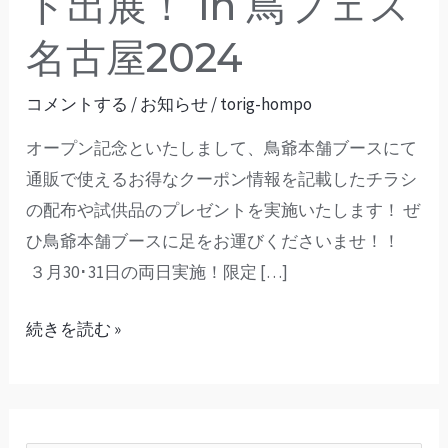
ト出展！ in 鳥フェス
本
舗
名古屋2024
初
の
コメントする
/
お知らせ
/
torig-hompo
イ
オープン記念といたしまして、鳥爺本舗ブースにて
ベ
通販で使えるお得なクーポン情報を記載したチラシ
ン
の配布や試供品のプレゼントを実施いたします！ ぜ
ト
ひ鳥爺本舗ブースに足をお運びくださいませ！！
出
３月30･31日の両日実施！限定 […]
展！
in
続きを読む »
鳥
フ
ェ
ス