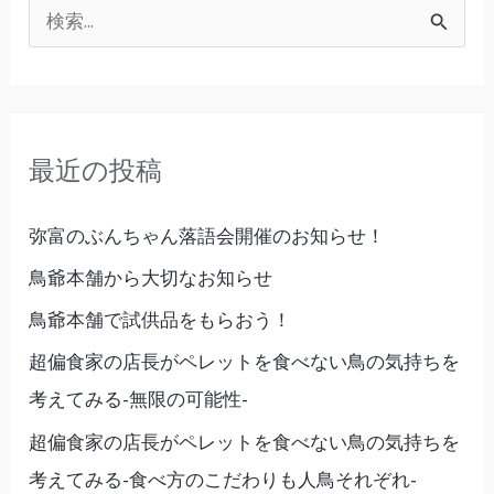
名
検
古
索
屋
対
2024
象
最近の投稿
:
弥富のぶんちゃん落語会開催のお知らせ！
鳥爺本舗から大切なお知らせ
鳥爺本舗で試供品をもらおう！
超偏食家の店長がペレットを食べない鳥の気持ちを
考えてみる-無限の可能性-
超偏食家の店長がペレットを食べない鳥の気持ちを
考えてみる-食べ方のこだわりも人鳥それぞれ-