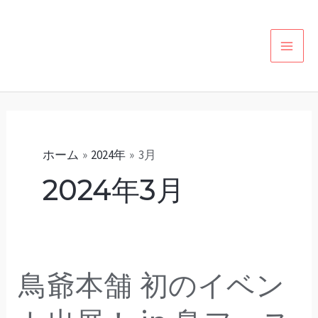
内
カ
MAI
容
テ
MEN
を
ゴ
ス
リ
キ
ー
ッ
プ
ホーム
2024年
3月
2024年3月
鳥爺本舗 初のイベン
鳥
爺