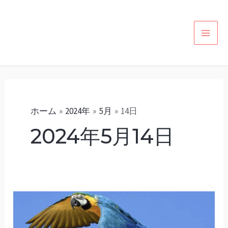
内
カ
MAI
容
テ
MEN
を
ゴ
ス
リ
キ
ー
ッ
プ
ホーム
2024年
5月
14日
2024年5月14日
鳥
の