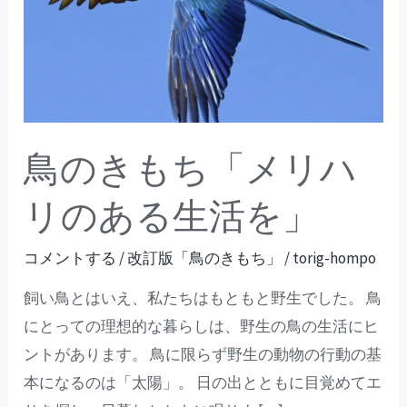
き
も
ち
「メ
リ
ハ
鳥のきもち「メリハ
リ
の
リのある生活を」
あ
る
コメントする
/
改訂版「鳥のきもち」
/
torig-hompo
生
飼い鳥とはいえ、私たちはもともと野生でした。 鳥
活
にとっての理想的な暮らしは、野生の鳥の生活にヒ
を」
ントがあります。 鳥に限らず野生の動物の行動の基
本になるのは「太陽」。 日の出とともに目覚めてエ