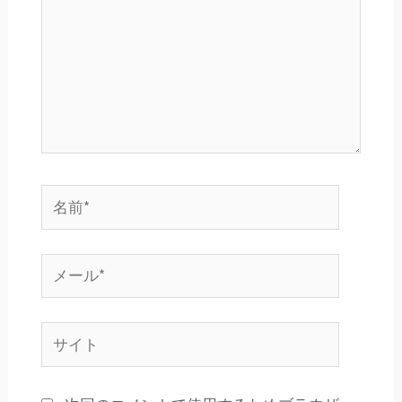
入
力…
名
前
*
メ
ー
ル
サ
*
イ
ト