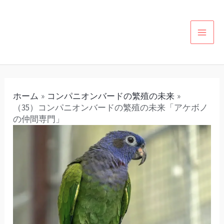
内
投
カ
MAI
容
稿
テ
MEN
を
ナ
ゴ
ス
ビ
リ
キ
ゲ
ー
ッ
ー
ホーム
コンパニオンバードの繁殖の未来
プ
シ
（35）コンパニオンバードの繁殖の未来「アケボノ
ョ
の仲間専門」
ン