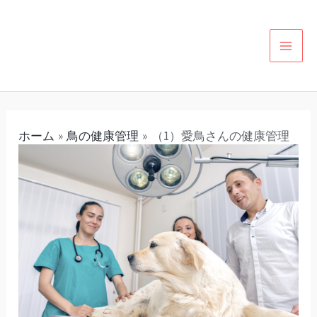
内
投
カ
MAI
容
稿
テ
MEN
を
ナ
ゴ
ス
ビ
リ
キ
ゲ
ー
ッ
ー
ホーム
鳥の健康管理
（1）愛鳥さんの健康管理
プ
シ
ョ
ン