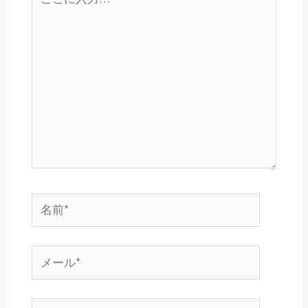
こ
に
入
力…
名
前
*
メ
ー
ル
サ