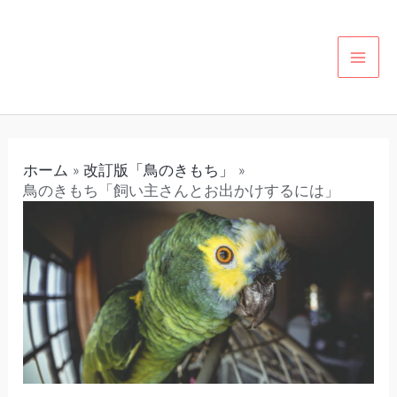
内
投
カ
MAI
容
稿
テ
MEN
を
ナ
ゴ
ス
ビ
リ
キ
ゲ
ー
ッ
ー
ホーム
改訂版「鳥のきもち」
プ
シ
鳥のきもち「飼い主さんとお出かけするには」
ョ
ン