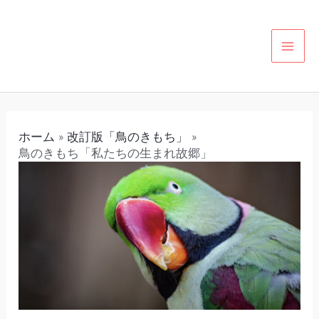
内
投
カ
MAI
容
稿
テ
MEN
を
ナ
ゴ
ス
ビ
リ
キ
ゲ
ー
ッ
ー
ホーム
改訂版「鳥のきもち」
プ
シ
鳥のきもち「私たちの生まれ故郷」
ョ
ン