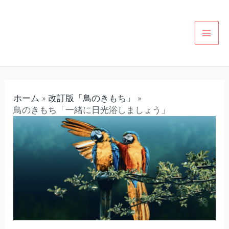
内
投
カ
MAI
容
稿
テ
MEN
を
ナ
ゴ
ス
ビ
リ
キ
ゲ
ー
ッ
ー
ホーム
改訂版「鳥のきもち」
プ
シ
鳥のきもち「一緒に日光浴しましょう」
ョ
ン