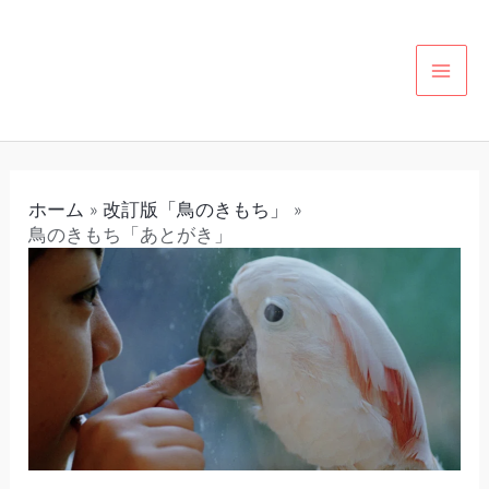
内
投
カ
MAI
容
稿
テ
MEN
を
ナ
ゴ
ス
ビ
リ
キ
ゲ
ー
ッ
ー
ホーム
改訂版「鳥のきもち」
プ
シ
鳥のきもち「あとがき」
ョ
ン