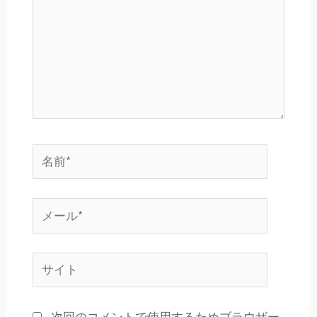
力…
名
前
*
メ
ー
ル
サ
*
イ
ト