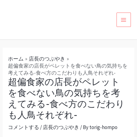
内
投
カ
MAI
容
稿
テ
MEN
を
ナ
ゴ
ス
ビ
リ
キ
ゲ
ー
ッ
ー
ホーム
店長のつぶやき
プ
シ
超偏食家の店長がペレットを食べない鳥の気持ちを
ョ
考えてみる-食べ方のこだわりも人鳥それぞれ-
超偏食家の店長がペレット
ン
を食べない鳥の気持ちを考
えてみる-食べ方のこだわり
も人鳥それぞれ-
コメントする
/
店長のつぶやき
/ By
torig-hompo