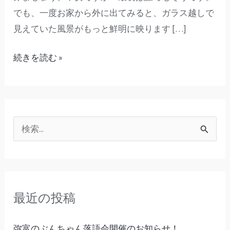
に
でも、一度お家から外に出てみると、ガラス越しで
は」
見えていた風景がもっと鮮明に映ります […]
続きを読む »
検
索
対
象
最近の投稿
:
弥富のぶんちゃん落語会開催のお知らせ！