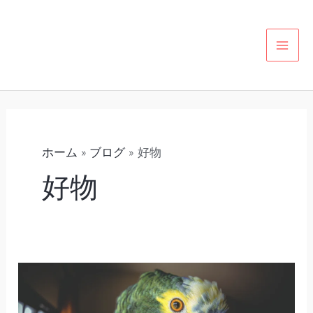
内
カ
MAI
容
テ
MEN
を
ゴ
ス
リ
キ
ー
ッ
プ
ホーム
ブログ
好物
好物
鳥
の