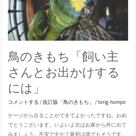
き
も
ち
「飼
い
主
鳥のきもち「飼い主
さ
ん
さんとお出かけする
と
には」
お
出
コメントする
/
改訂版「鳥のきもち」
/
torig-hompo
か
け
ケージから出ることができてよかったですね。おめ
す
でとうございます。いよいよ次はお家から外に出て
る
みましょう。不安ですか？最初は誰でもそうです。