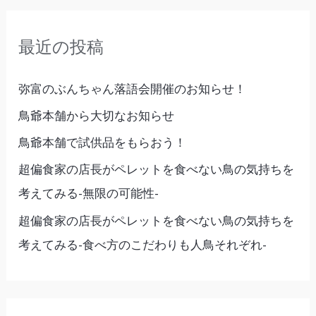
は？」
対
象
最近の投稿
:
弥富のぶんちゃん落語会開催のお知らせ！
鳥爺本舗から大切なお知らせ
鳥爺本舗で試供品をもらおう！
超偏食家の店長がペレットを食べない鳥の気持ちを
考えてみる-無限の可能性-
超偏食家の店長がペレットを食べない鳥の気持ちを
考えてみる-食べ方のこだわりも人鳥それぞれ-