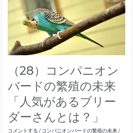
コ
ン
パ
ニ
オ
ン
バ
（28）コンパニオン
ー
バードの繁殖の未来
ド
の
「人気があるブリー
繁
殖
ダーさんとは？」
の
未
コメントする
/
コンパニオンバードの繁殖の未来
/