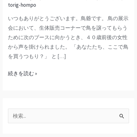
来
torig-hompo
「人
いつもありがとうございます。鳥爺です。 鳥の展示
気
会において、生体販売コーナーで鳥を譲ってもらう
が
ために次のブースに向かうとき、４０歳前後の女性
あ
から声を掛けられました。 「あなたたち、ここで鳥
る
を買うつもり？」 と […]
ブ
リ
続きを読む »
ー
ダ
ー
さ
検
ん
と
索