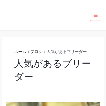
内
カ
MAI
容
テ
MEN
を
ゴ
ス
リ
キ
ー
ッ
プ
ホーム
ブログ
人気があるブリーダー
人気があるブリー
ダー
（28）