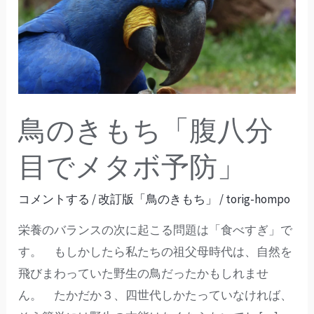
き
も
ち
「腹
八
分
鳥のきもち「腹八分
目
で
目でメタボ予防」
メ
タ
コメントする
/
改訂版「鳥のきもち」
/
torig-hompo
ボ
栄養のバランスの次に起こる問題は「食べすぎ」で
予
す。 もしかしたら私たちの祖父母時代は、自然を
防」
飛びまわっていた野生の鳥だったかもしれませ
ん。 たかだか３、四世代しかたっていなければ、