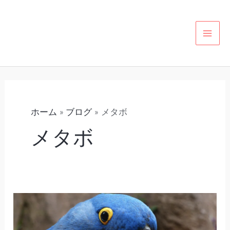
内
カ
MAI
容
テ
MEN
を
ゴ
ス
リ
キ
ー
ッ
プ
ホーム
ブログ
メタボ
メタボ
鳥
の