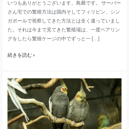
いつもありがとうございます。鳥爺です。 サーバー
功
さん宅での繁殖方法は国内そしてフィリピン、シン
す
ガポールで視察してきた方法とは全く違っていまし
る
た。それは今まで見てきた繁殖場は、一度ペアリン
繁
グをしたら繁殖ケージの中でずっと一 […]
殖
技
続きを読む »
術」
（19）
コ
ン
パ
ニ
オ