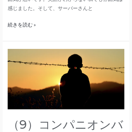
期
感じました。そして、サーバーさんと
に
備
続きを読む »
え
る
た
（9）
め
コ
に」
ン
パ
ニ
オ
ン
バ
（9）コンパニオンバ
ー