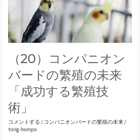
ン
パ
ニ
オ
ン
バ
（20）コンパニオン
ー
ド
バードの繁殖の未来
の
「成功する繁殖技
繁
殖
術」
の
未
コメントする
/
コンパニオンバードの繁殖の未来
/
来
torig-hompo
「成