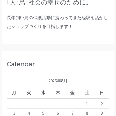
｢人･鳥･社会の幸せのために｣
長年飼い鳥の保護活動に携わってきた経験を活かし
たショップづくりを目指します！
Calendar
2026年8月
月
火
水
木
金
土
日
1
2
3
4
5
6
7
8
9