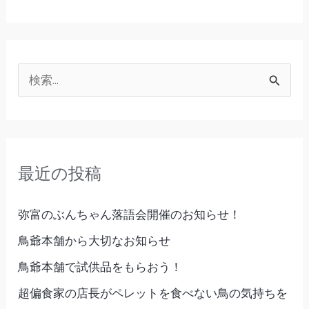
て
い
る
繁
検
殖
索
場」
対
象
最近の投稿
:
弥富のぶんちゃん落語会開催のお知らせ！
鳥爺本舗から大切なお知らせ
鳥爺本舗で試供品をもらおう！
超偏食家の店長がペレットを食べない鳥の気持ちを