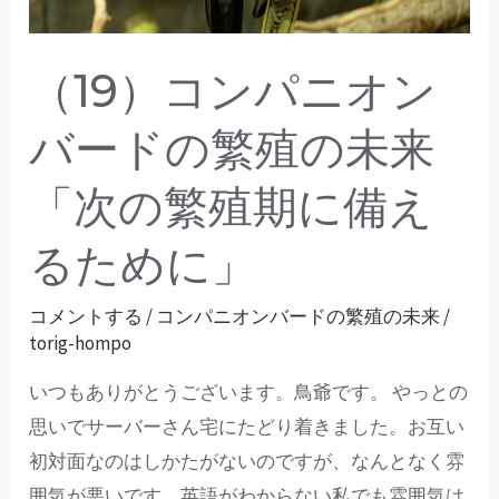
ン
バ
（19）コンパニオン
ー
ド
バードの繁殖の未来
の
「次の繁殖期に備え
繁
殖
るために」
の
未
コメントする
/
コンパニオンバードの繁殖の未来
/
来
torig-hompo
「次
いつもありがとうございます。鳥爺です。 やっとの
の
思いでサーバーさん宅にたどり着きました。お互い
繁
初対面なのはしかたがないのですが、なんとなく雰
殖
囲気が悪いです。英語がわからない私でも雰囲気は