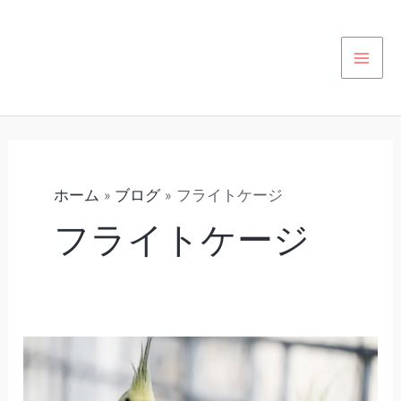
内
カ
MAI
容
テ
MEN
を
ゴ
ス
リ
キ
ー
ッ
プ
ホーム
ブログ
フライトケージ
フライトケージ
（20）
コ