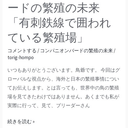
ド
ードの繁殖の未来
の
「有刺鉄線で囲われ
繁
殖
ている繁殖場」
の
未
コメントする
/
コンパニオンバードの繁殖の未来
/
来
torig-hompo
「有
いつもありがとうございます。鳥爺です。 今回はグ
刺
ローバルな視点から、海外と日本の繁殖事情につい
鉄
てお伝えします。とは言っても、世界中の鳥の繁殖
線
場を見てきたわけではありません。あくまでも私が
で
実際に行って、見て、ブリーダーさん
囲
わ
続きを読む »
れ