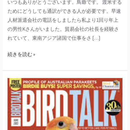
いつもありがとうございます。鳥爺です。 渡米する
つ
ためにどうしても通訳ができる人が必要です。早速
こ
人材派遣会社の電話をしましたら私より1回り年上
い？
の男性Kさんがいました。貿易会社の社長を経験さ
熱
れていて、東南アジア諸国で仕事をさ […]
意？」
続きを読む »
（16）
コ
ン
パ
ニ
オ