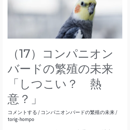
ン
パ
ニ
オ
ン
バ
（17）コンパニオン
ー
ド
バードの繁殖の未来
の
「しつこい？ 熱
繁
殖
意？」
の
未
コメントする
/
コンパニオンバードの繁殖の未来
/
来
torig-hompo
「し