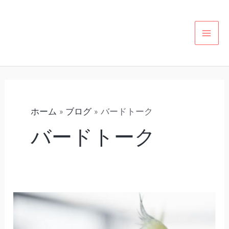
内
カ
MAI
容
テ
MEN
を
ゴ
ス
リ
キ
ー
ッ
プ
ホーム
ブログ
バードトーク
バードトーク
（17）
コ