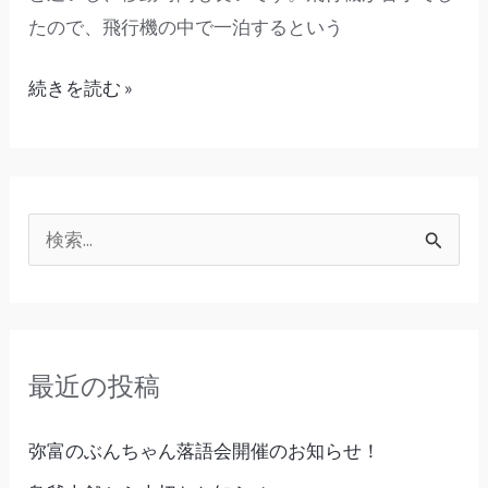
ら
たので、飛行機の中で一泊するという
感
動
続きを読む »
の
嵐」
検
索
対
象
最近の投稿
:
弥富のぶんちゃん落語会開催のお知らせ！