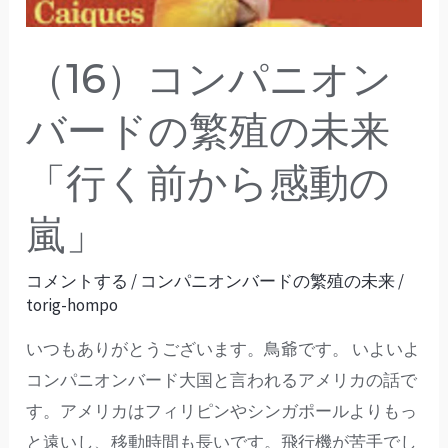
ン
バ
（16）コンパニオン
ー
ド
バードの繁殖の未来
の
「行く前から感動の
繁
殖
嵐」
の
未
コメントする
/
コンパニオンバードの繁殖の未来
/
来
torig-hompo
「行
いつもありがとうございます。鳥爺です。 いよいよ
く
コンパニオンバード大国と言われるアメリカの話で
前
す。アメリカはフィリピンやシンガポールよりもっ
か
と遠いし、移動時間も長いです。飛行機が苦手でし