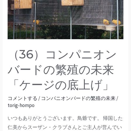
ン
パ
ニ
オ
ン
バ
（36）コンパニオン
ー
ド
バードの繁殖の未来
の
「ケージの底上げ」
繁
殖
コメントする
/
コンパニオンバードの繁殖の未来
/
の
torig-hompo
未
いつもありがとうございます。鳥爺です。 帰国した
来
仁美からスーザン・クラブさんとご主人が営んでい
「ケ