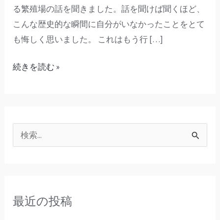
る繁殖場の話を聞きました。話を聞けば聞くほど、
ー
こんな歴史的な瞬間に自分がいなかったことをとて
ジ
も悔しく思いました。 これはもう行 […]
の
底
続きを読む »
上
げ」
検
索
対
象
最近の投稿
: