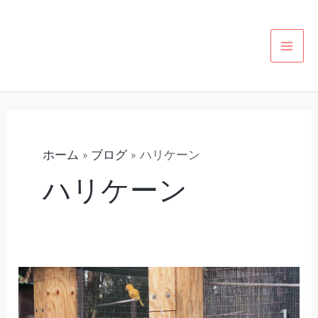
内
カ
MAI
容
テ
MEN
を
ゴ
ス
リ
キ
ー
ッ
プ
ホーム
ブログ
ハリケーン
ハリケーン
（36）
コ