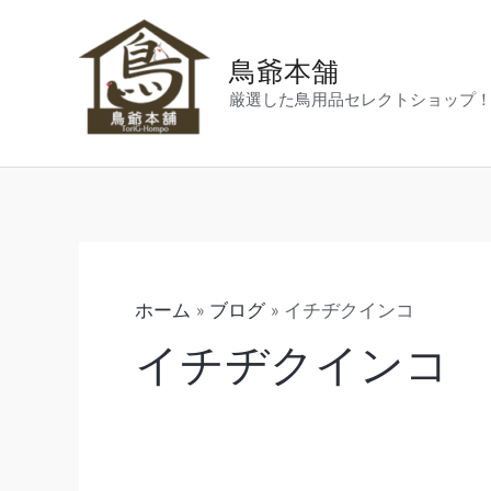
内
容
鳥爺本舗
を
厳選した鳥用品セレクトショップ
ス
キ
ッ
プ
ホーム
ブログ
イチヂクインコ
イチヂクインコ