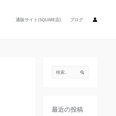
カ
テ
通販サイト(SQUARE店)
ブログ
ゴ
リ
ー
検
索
対
象
最近の投稿
: