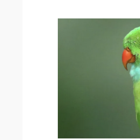
鳥
の
き
も
ち
「音
楽
が
大
好
き
だ
か