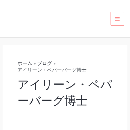
内
カ
MAI
容
テ
MEN
を
ゴ
ス
リ
キ
ー
ッ
プ
ホーム
ブログ
アイリーン・ペパーバーグ博士
アイリーン・ペパ
ーバーグ博士