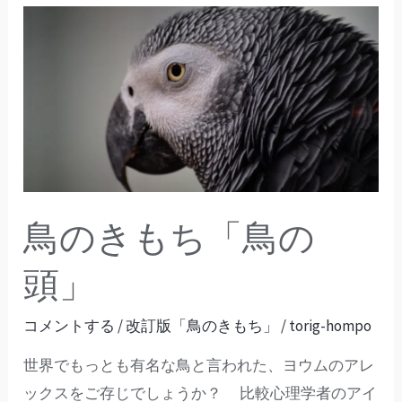
鳥
の
き
も
ち
「鳥
の
頭」
鳥のきもち「鳥の
頭」
コメントする
/
改訂版「鳥のきもち」
/
torig-hompo
世界でもっとも有名な鳥と言われた、ヨウムのアレ
ックスをご存じでしょうか？ 比較心理学者のアイ