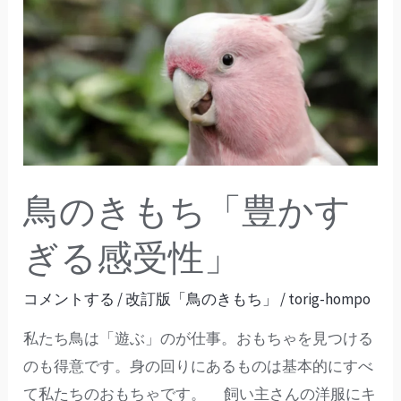
の
き
も
ち
「豊
か
す
鳥のきもち「豊かす
ぎ
る
ぎる感受性」
感
受
コメントする
/
改訂版「鳥のきもち」
/
torig-hompo
性」
私たち鳥は「遊ぶ」のが仕事。おもちゃを見つける
のも得意です。身の回りにあるものは基本的にすべ
て私たちのおもちゃです。 飼い主さんの洋服にキ