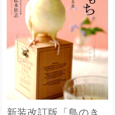
の
き
も
ち」
新装改訂版「鳥のき