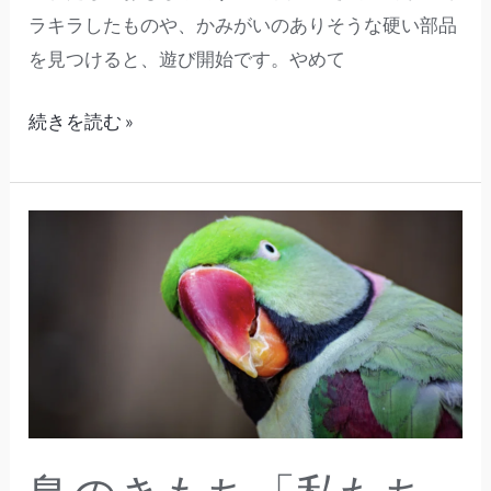
ラキラしたものや、かみがいのありそうな硬い部品
を見つけると、遊び開始です。やめて
続きを読む »
鳥
の
き
も
ち
「私
た
ち