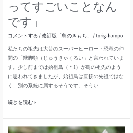
て
ってすごいことなん
す
です」
ご
い
コメントする
/
改訂版「鳥のきもち」
/
torig-hompo
こ
と
私たちの祖先は大昔のスーパーヒーロー・恐竜の仲
な
間の「獣脚類（じゅうきゃくるい」と言われていま
ん
す。少し前までは始祖鳥（＊1）が鳥の祖先のよう
で
に思われてきましたが、始祖鳥は直接の先祖ではな
す」
く、別の系統に属するそうです。そうい
続きを読む »
鳥