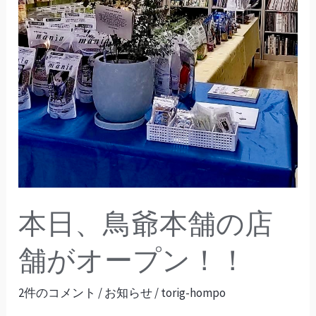
の
店
舗
が
オ
ー
プ
ン！！
本日、鳥爺本舗の店
舗がオープン！！
2件のコメント
/
お知らせ
/
torig-hompo