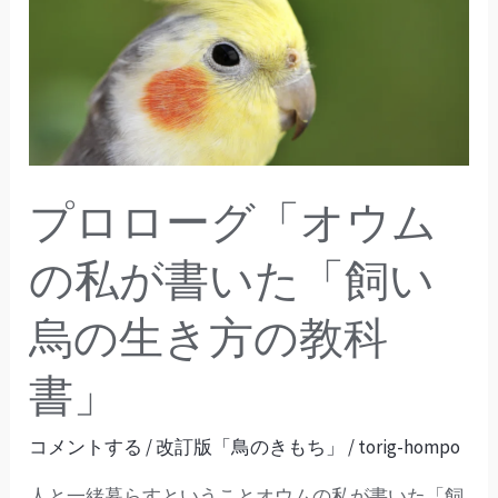
ロ
ー
グ
「オ
ウ
ム
プロローグ「オウム
の
私
の私が書いた「飼い
が
烏の生き方の教科
書
い
書」
た
「飼
コメントする
/
改訂版「鳥のきもち」
/
torig-hompo
い
人と一緒暮らすということオウムの私が書いた「飼