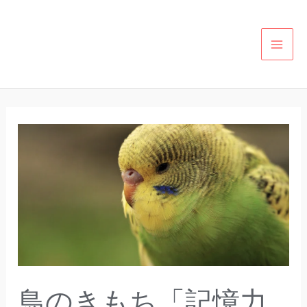
内
投
カ
MAI
容
稿
テ
MEN
を
の
ゴ
ス
ペ
リ
キ
ー
ー
ッ
ジ
鳥
プ
送
の
り
き
も
ち
「記
憶
力
鳥のきもち「記憶力
で