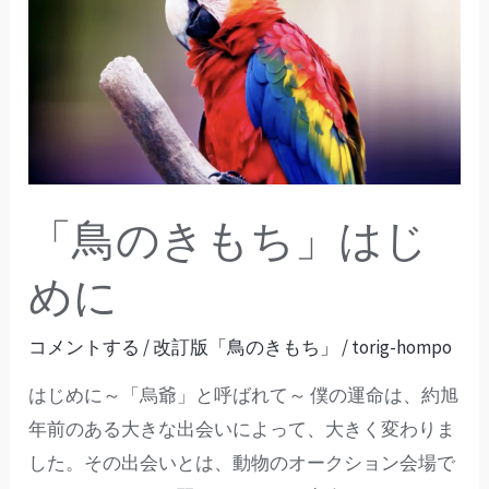
の
き
も
ち」
は
じ
め
「鳥のきもち」はじ
に
めに
コメントする
/
改訂版「鳥のきもち」
/
torig-hompo
はじめに～「烏爺」と呼ばれて～ 僕の運命は、約旭
年前のある大きな出会いによって、大きく変わりま
した。その出会いとは、動物のオークション会場で