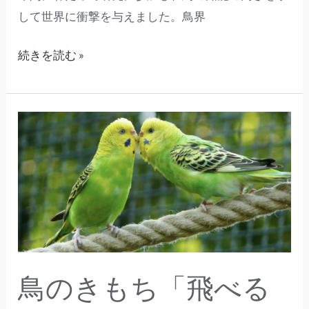
して世界に衝撃を与えました。鳥界
続きを読む »
鳥
の
き
も
ち
「飛
べ
る
鳥のきもち「飛べる
っ