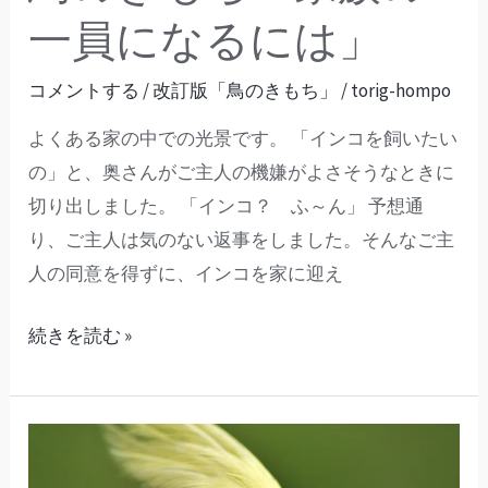
員
一員になるには」
に
コメントする
/
改訂版「鳥のきもち」
/
torig-hompo
な
る
よくある家の中での光景です。 「インコを飼いたい
に
の」と、奥さんがご主人の機嫌がよさそうなときに
は」
切り出しました。 「インコ？ ふ～ん」 予想通
り、ご主人は気のない返事をしました。そんなご主
人の同意を得ずに、インコを家に迎え
続きを読む »
プ
ロ