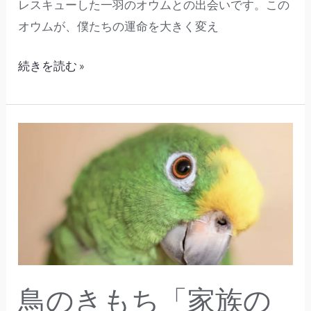
レスキューした一羽のオウムとの出会いです。この
オウムが、僕たちの運命を大きく変え
続きを読む »
鳥
の
き
も
ち
「家
族
の
鳥のきもち「家族の
一