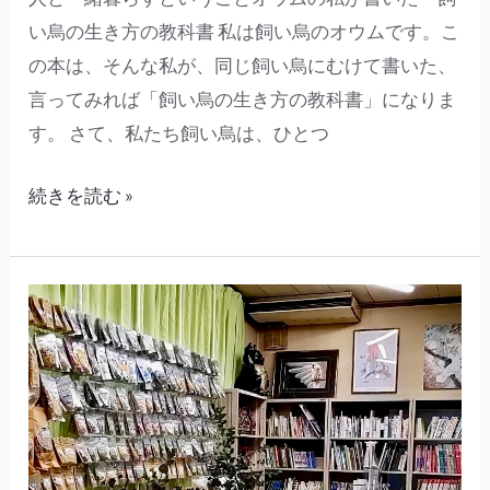
烏
い烏の生き方の教科書 私は飼い烏のオウムです。こ
の
の本は、そんな私が、同じ飼い烏にむけて書いた、
生
言ってみれば「飼い烏の生き方の教科書」になりま
き
す。 さて、私たち飼い烏は、ひとつ
方
の
続きを読む »
教
科
書」
本
日、
鳥
爺
本
舗