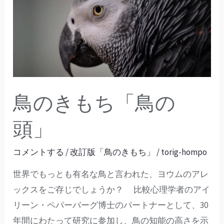
き
も
ち
「鳥
の
頭」
鳥のきもち「鳥の
頭」
コメントする
/
改訂版「鳥のきもち」
/
torig-hompo
世界でもっとも有名な鳥と言われた、ヨウムのアレ
ックスをご存じでしょうか？ 比較心理学者のアイ
リーン・ペパーバーグ博士のパートナーとして、30
年間にわたって研究に参加し、鳥の知能の高さを示