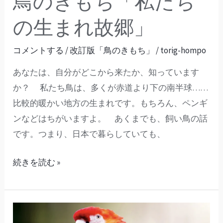
鳥のきもち「私たち
の
生
の生まれ故郷」
ま
れ
コメントする
/
改訂版「鳥のきもち」
/
torig-hompo
故
あなたは、自分がどこから来たか、知っています
郷」
か？ 私たち鳥は、多くが赤道より下の南半球……
比較的暖かい地方の生まれです。もちろん、ペンギ
ンなどはちがいますよ。 あくまでも、飼い鳥の話
です。つまり、日本で暮らしていても、
続きを読む »
「鳥