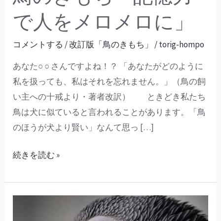
人
で人をメロメロに」
を
メ
コメントする
/
改訂版「鳥のきもち」
/
torig-hompo
ロ
あなた○ ○ さんですよね！？ 「あなたがどのように
メ
私を扱っても、私はそれを忘れません。」（鳥の飼
ロ
い主への十戒より・著者改訳） ときどき私たち
に」
鳥は犬に似ていると言われることがあります。「鳥
のほうが犬より賢い」なんて思っ […]
続きを読む »
鳥
の